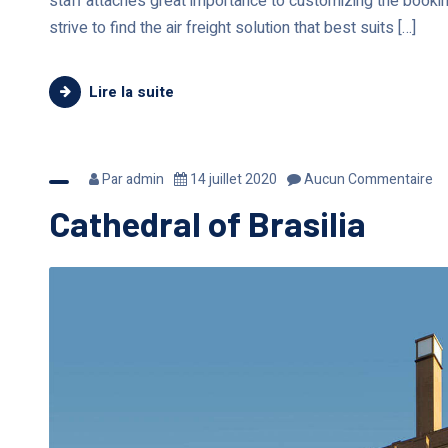
staff attaches great importance to customizing the booki
strive to find the air freight solution that best suits […]
Lire la suite
Par
admin
14 juillet 2020
Aucun Commentaire
Cathedral of Brasilia